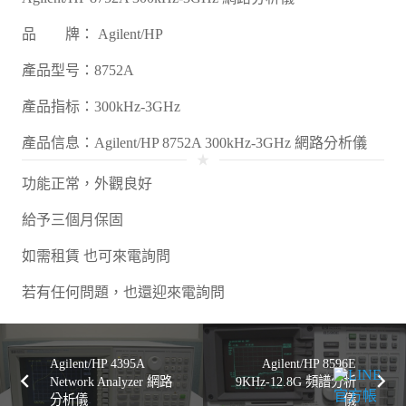
品 牌： Agilent/HP
產品型号：8752A
產品指标：
300kHz-3GHz
產品信息：
Agilent/HP 8752A 300kHz-3GHz 網路分析儀
star_rate
功能正常，外觀良好
給予三個月保固
如需租賃 也可來電詢問
若有任何問題，也還迎來電詢問
Agilent/HP 4395A
Agilent/HP 8596E
Network Analyzer 網路
9KHz-12.8G 頻譜分析
分析儀
儀