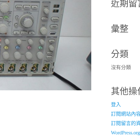
近期留
字:
彙整
分類
沒有分類
其他操
登入
訂閱網站內
訂閱留言的
WordPress