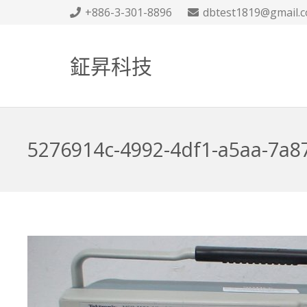
+886-3-301-8896
dbtest1819@gmail.
鉦昇科技
5276914c-4992-4df1-a5aa-7a8