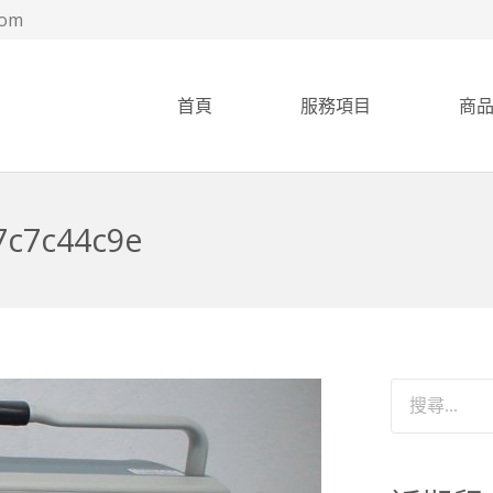
com
首頁
服務項目
商
7c7c44c9e
搜
尋
關
鍵