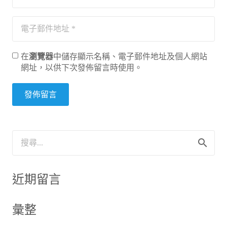
在
瀏覽器
中儲存顯示名稱、電子郵件地址及個人網站
網址，以供下次發佈留言時使用。
發佈留言
搜
尋
關
鍵
近期留言
字:
彙整