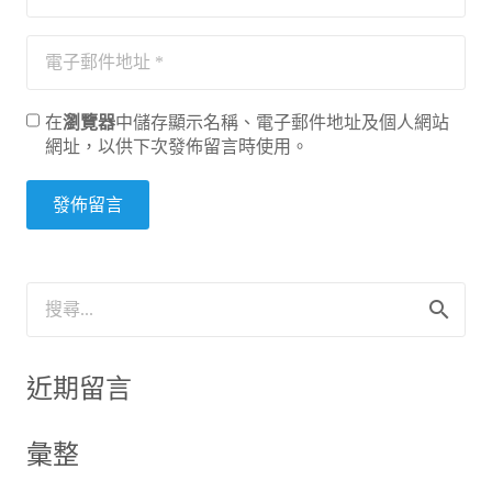
在
瀏覽器
中儲存顯示名稱、電子郵件地址及個人網站
網址，以供下次發佈留言時使用。
發佈留言
搜
尋
關
鍵
近期留言
字:
彙整