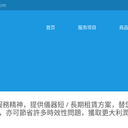
com
首页
服务项目
商
務精神，提供儀器短 / 長期租賃方案，
，亦可節省許多時效性問題，獲取更大利