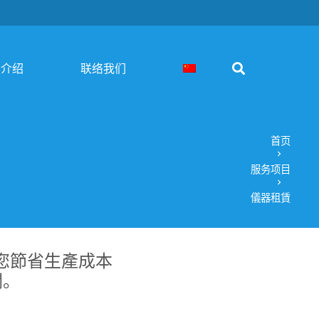
品介绍
联络我们
首页
chevron_right
服务项目
chevron_right
儀器租賃
替您節省生產成本
潤。