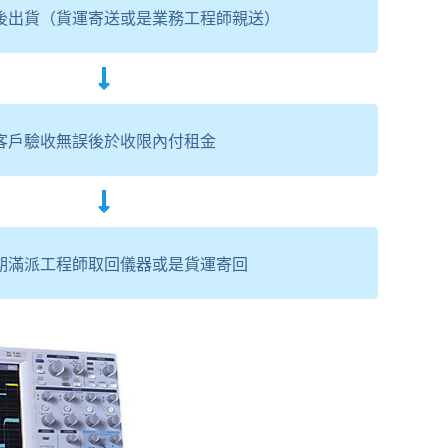
後出貨（貨運寄送或是業務工程師親送）
客戶驗收無誤後於收限內付租金
期滿派工程師取回儀器或是貨運寄回